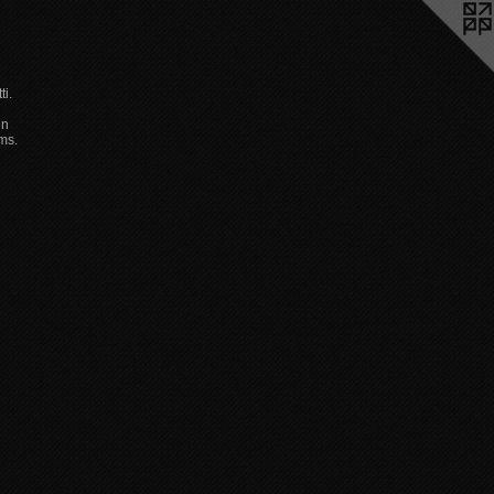
ti.
en
ms.