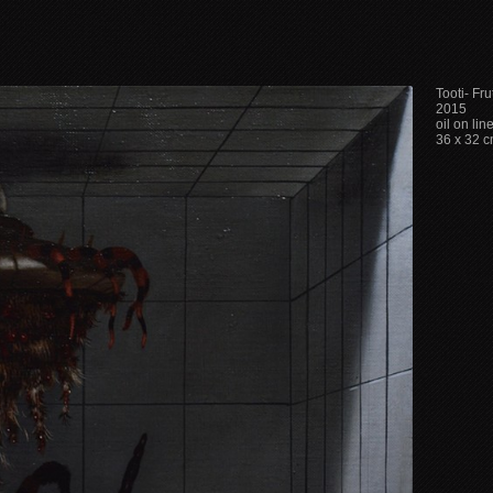
Tooti- Frut
2015
oil on lin
36 x 32 c